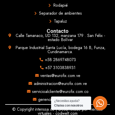
Rodapié
Separador de ambientes
Tapaluz
Contacto
Calle Tamanaco, UD 132, manzana 179 . San Félix -
estado Bolívar
Parque Industrial Santa Lucía, bodega 16 B, Funza,
Cundinamarca.
+58 2869748073
+57 3103838931
ventas@eurofix.com.ve
administracion@eurofix.com.ve
servicioalcliente@eurofix.com.co
gerencia@eurofix.com.co
¿Necesitas ayuda?
Chatea con nosotros
© Copyright intenssa.co | Desarrollado por
Tiendas
virtuales - codwelt.com