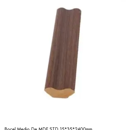
Bocel Medio De MDF STD 15*35*2400mm